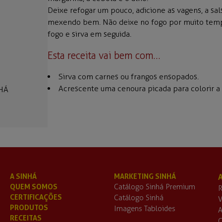
Deixe refogar um pouco, adicione as vagens, a s
mexendo bem. Não deixe no fogo por muito tempo
fogo e sirva em seguida.
Esta receita vai bem com…
Sirva com carnes ou frangos ensopados.
Acrescente uma cenoura picada para colorir a
NHÁ
A SINHÁ
MARKETING SINHÁ
QUEM SOMOS
Catálogo Sinhá Premium
R
CERTIFICAÇÕES
Catálogo Sinhá
V
PRODUTOS
Imagens Tabloides
A
RECEITAS
C