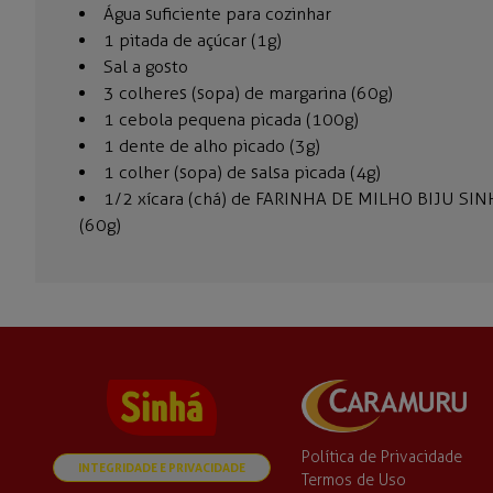
Água suficiente para cozinhar
1 pitada de açúcar (1g)
Sal a gosto
3 colheres (sopa) de margarina (60g)
1 cebola pequena picada (100g)
1 dente de alho picado (3g)
1 colher (sopa) de salsa picada (4g)
1/2 xícara (chá) de FARINHA DE MILHO BIJU SI
(60g)
Política de Privacidade
INTEGRIDADE E PRIVACIDADE
Termos de Uso