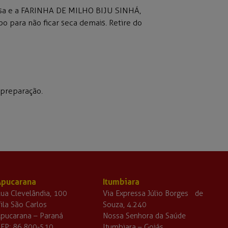
alsa e a FARINHA DE MILHO BIJU SINHÁ,
 para não ficar seca demais. Retire do
 preparação.
Apucarana
Itumbiara
ua Clevelândia, 100
Via Expressa Júlio Borges de
ila São Carlos
Souza, 4.240
pucarana – Paraná
Nossa Senhora da Saúde
EP: 86.800-510
Itumbiara – Goiás