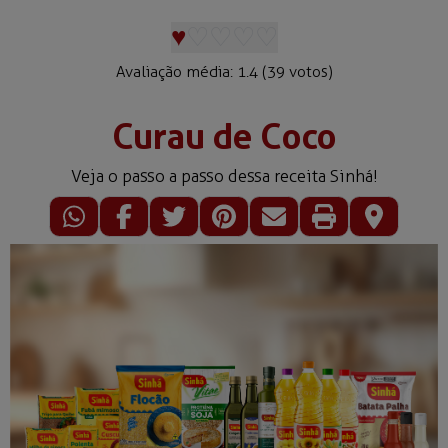
♥
♡
♡
♡
♡
Avaliação média:
1.4
(
39
votos)
Curau de Coco
Veja o passo a passo dessa receita Sinhá!